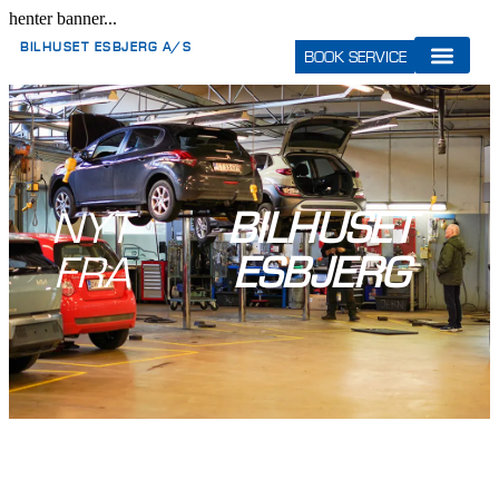
henter banner...
BILHUSET ESBJERG A/S
BOOK SERVICE
NYT
BILHUSET
FRA
ESBJERG